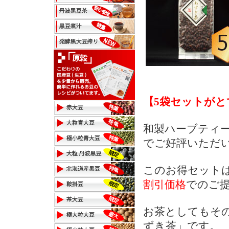
【5袋セットがと
和製ハーブティ
でご好評いただ
このお得セット
割引価格
でのご
お茶としてもそ
ずき茶」です。