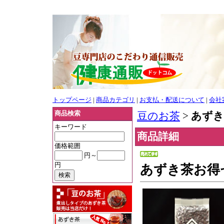
トップページ
|
商品カテゴリ
|
お支払・配送について
|
会社
商品検索
豆のお茶
>
あずき
キーワード
商品詳細
価格範囲
円～
円
あずき茶お得