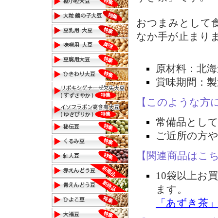
おつまみとして
なか手が止まり
原材料：北海
賞味期間：製
【このような方
常備品として
ご近所の方
【関連商品はこ
10袋以上お
ます。
「あずき茶