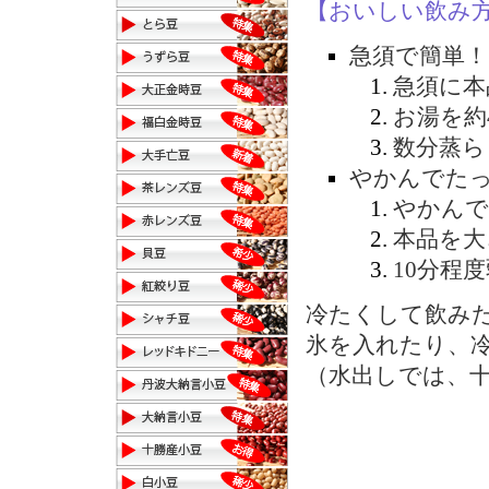
【おいしい飲み
急須で簡単！
急須に本
お湯を約4
数分蒸ら
やかんでた
やかんで
本品を大
10分程
冷たくして飲み
氷を入れたり、
（水出しでは、