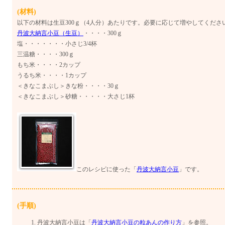
(材料)
以下の材料は生豆300ｇ（4人分）あたりです。必要に応じて増やしてくださ
丹波大納言小豆（生豆）
・・・・300ｇ
塩・・・・・・・小さじ3/4杯
三温糖・・・・300ｇ
もち米・・・・2カップ
うるち米・・・・1カップ
＜きなこまぶし＞きな粉・・・・30ｇ
＜きなこまぶし＞砂糖・・・・・大さじ1杯
このレシピに使った「
丹波大納言小豆
」です。
(手順)
丹波大納言小豆は「
丹波大納言小豆の粒あんの作り方
」を参照。