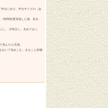
て半分に分け、半分サイズの（あ
、1時間程度浸漬した後、炊き、
し、 20等分し、丸めておく
て包んだら完成。
をおいて包みこむ。きなこと砂糖