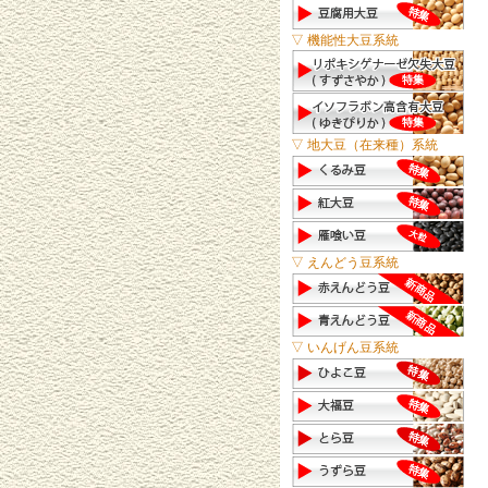
▽ 機能性大豆系統
▽ 地大豆（在来種）系統
▽ えんどう豆系統
▽ いんげん豆系統