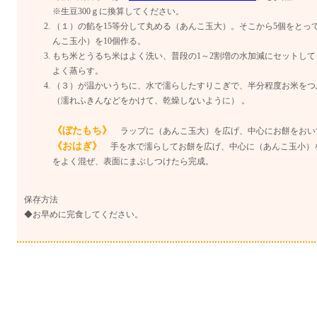
※生豆300ｇに換算してください。
（１）の餡を15等分して丸める（あんこ玉大）。そこから5個をとっ
んこ玉小）を10個作る。
もち米とうるち米はよく洗い、普段の1～2割増の水加減にセットして
よく蒸らす。
（３）が温かいうちに、水で濡らしたすりこぎで、半分程度お米をつぶ
（濡れふきんなどをかけて、乾燥しないように） 。
《ぼたもち》
ラップに（あんこ玉大）を広げ、中心にお餅をおい
《おはぎ》
手を水で濡らしてお餅を広げ、中心に（あんこ玉小）
をよく混ぜ、表面にまぶしつけたら完成。
保存方法
◆お早めに完食してください。