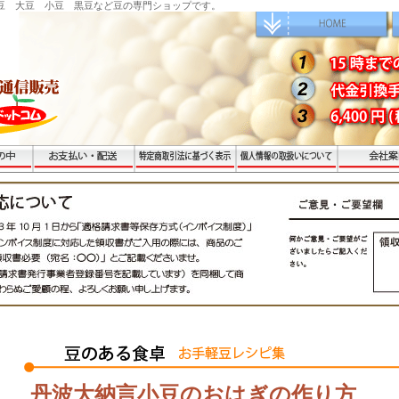
豆 大豆 小豆 黒豆など豆の専門ショップです。
丹波大納言小豆のおはぎ
の作り方